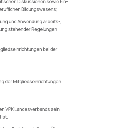
itischen Diskussionen sowie Ein-
beruflichen Bildungswesens;
zung und Anwendung arbeits-,
indung stehender Regelungen
gliedseinrichtungen bei der
ng der Mitgliedseinrichtungen.
den VPK Landesverbands sein,
ist.