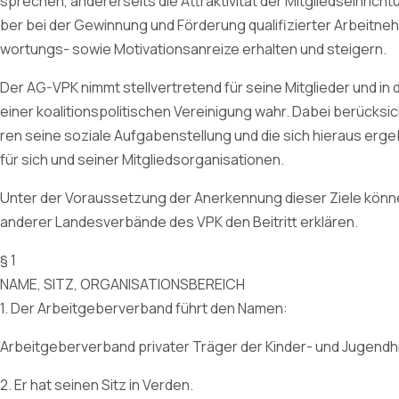
sprechen, andererseits die Attraktivität der Mitgliedseinric
ber bei der Gewinnung und Förderung qualifizierter Arbeitne
wortungs- sowie Motivationsanreize erhalten und steigern.
Der AG-VPK nimmt stellvertretend für seine Mitglieder und in
einer koalitionspolitischen Vereinigung wahr. Dabei berücks
ren seine soziale Aufgabenstellung und die sich hieraus er
für sich und seiner Mitgliedsorganisationen.
Unter der Voraussetzung der Anerkennung dieser Ziele könne
anderer Landesverbände des VPK den Beitritt erklären.
§ 1
NAME, SITZ, ORGANISATIONSBEREICH
1. Der Arbeitgeberverband führt den Namen:
Arbeitgeberverband privater Träger der Kinder- und Jugendhi
2. Er hat seinen Sitz in Verden.