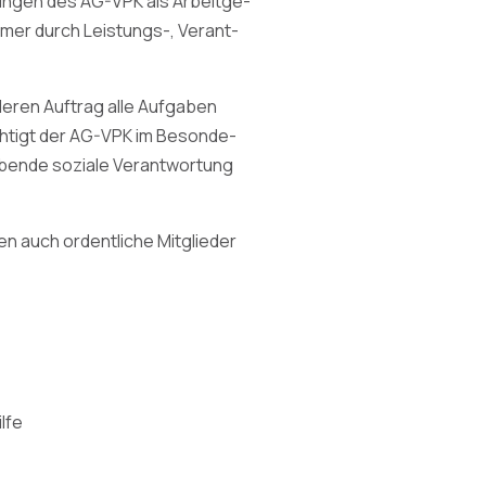
htungen des AG-VPK als Arbeitge-
hmer durch Leistungs-, Verant-
 deren Auftrag alle Aufgaben
ichtigt der AG-VPK im Besonde-
gebende soziale Verantwortung
n auch ordentliche Mitglieder
lfe