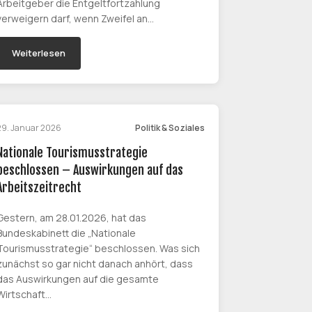
Arbeitgeber die Entgeltfortzahlung
verweigern darf, wenn Zweifel an…
Weiterlesen
29. Januar 2026
Politik & Soziales
Nationale Tourismusstrategie
beschlossen – Auswirkungen auf das
Arbeitszeitrecht
Gestern, am 28.01.2026, hat das
Bundeskabinett die „Nationale
Tourismusstrategie“ beschlossen. Was sich
zunächst so gar nicht danach anhört, dass
das Auswirkungen auf die gesamte
Wirtschaft…